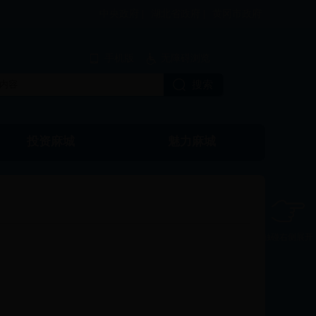
中央政府 |
湖北省政府 |
黄冈市政府
手机版
无障碍浏览
投资麻城
魅力麻城
触碰右侧展开