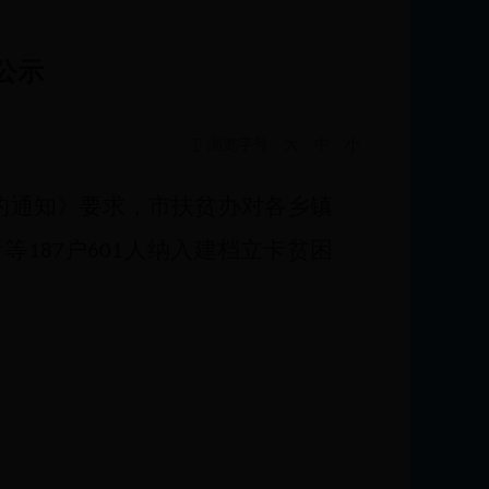
公示
浏览字号
大
中
小
的通知》要求，市扶贫办对各乡镇
青等
户
人纳入建档立卡贫困
187
601