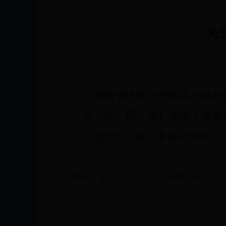
关
2018-01-22 11:36
发布机构：扶贫办
浏览次数
根据省扶贫攻坚领导小组办
（办、区、园、场）审核上报新
户，现予以公告（名单见附件）
附件：【
2017年12月动态管理整户新识别贫困