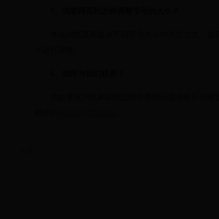
5
、浏览网页时怎样调整字号的大小？
本站浏览页面提供不同字号大小的浏览方式。选
小进行调整。
6
、如何与我们联系？
您如果在浏览本站的过程中遇到问题或有任何建议，请
邮件给
mcsxxk@163.com
。
分享