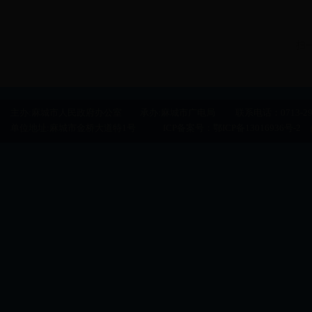
扫
主办:麻城市人民政府办公室 承办:麻城市广电局 联系电话：0713-29500
单位地址:麻城市金桥大道特1号 ICP备案号：
鄂ICP备13016936号-2