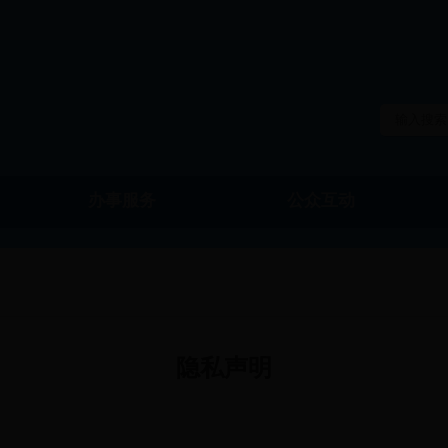
办事服务
公众互动
物价局
教育局
隐私声明