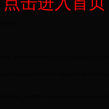
点击进入首页
资料进行必要范围以外的使用：
的急迫危险；
益。
人资料时，本网站将根据其要求或为了公共安全的目的提供个人资料；这
不定期地举办请您参加的网上调查活动，在您参与当中，您公布的任何信
息。
个人资料给予保护，在此郑重声明：任何16岁以下的成年人参加网上活动都