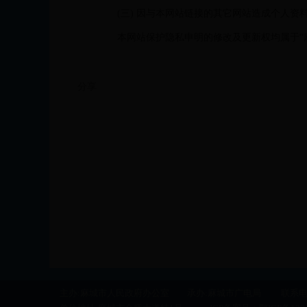
(三) 因与本网站链接的其它网站造成个人
本网站保护隐私申明的修改及更新权均属于“
分享
主办:麻城市人民政府办公室 承办:麻城市广电局 联系电话：0713