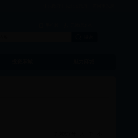
中央政府 |
湖北省政府 |
黄冈市政府
手机版
无障碍浏览
投资麻城
魅力麻城
国土资源
浏览字号
大
中
小