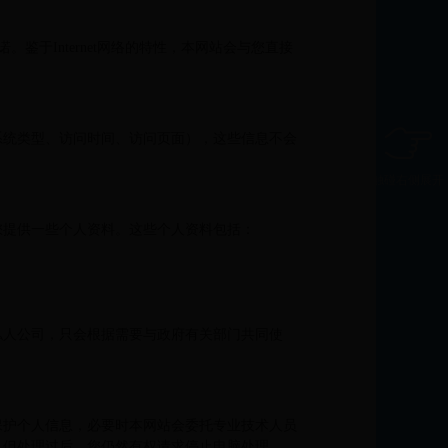
鉴于Internet网络的特性，本网站会与您直接
系统类型、访问时间、访问页面），这些信息不会
触碰右侧展开
您提供一些个人资料。这些个人资料包括：
。
私人公司，只会根据需要与政府有关部门共同使
保护个人信息，必要时本网站会委托专业技术人员
。但处理过后，您仍然有权请求停止电脑处理。