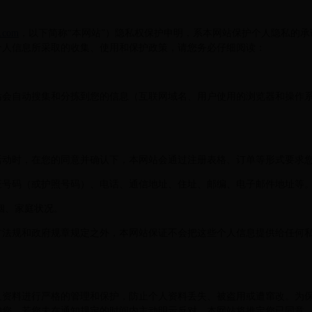
4.com
，以下简称“本网站”）隐私权保护申明，系本网站保护个人隐私的承诺。
个人信息所采取的收集、使用和保护政策，请您务必仔细阅读：
站会自动搜集和分拣到您的信息（互联网域名、用户使用的浏览器和操作
活动时，在您的同意并确认下，本网站会通过注册表格、订单等形式要求
证号码（或护照号码）、电话、通信地址、住址、邮编、电子邮件地址等
姻、家庭状况。
方法规和政府规章规定之外，本网站保证不会把这些个人信息提供给任何
人资料进行严格的管理和保护，防止个人资料丢失、被盗用或遭窜改。为
知您，若您未在通知规定的时间内主动明示反对，本网站将推定您已同意