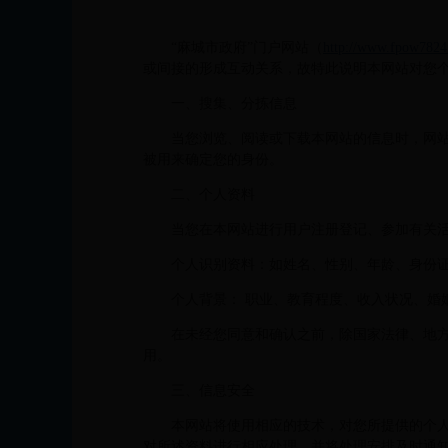
“麻城市政府”门户网站（
http://www.fpow782
或间接的形成互动关系，故特此说明本网站对您
一、搜集、分拣信息
当您浏览、阅读或下载本网站的信息时，网
被用来确定您的身份。
二、个人资料
当您在本网站进行用户注册登记、参加有关
个人识别资料：如姓名、性别、年龄、身份
个人背景： 职业、教育程度、收入状况、婚
在未经您同意和确认之前，除国家法律、地
用。
三、信息安全
本网站将使用相应的技术，对您所提供的个
对所述资料进行相应处理，并将处理安排及时通