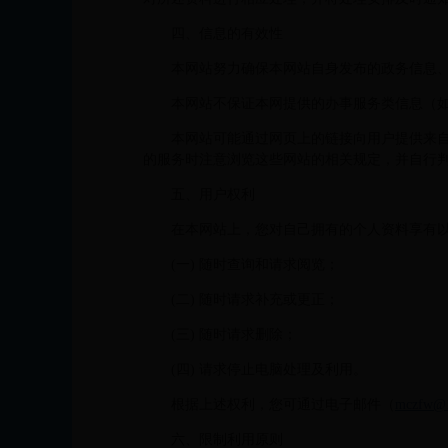
四、信息的有效性
本网站努力确保本网站自身发布的政务信息
本网站不保证本网提供的办事服务类信息（
本网站可能通过网页上的链接向用户提供来
的服务时注意浏览这些网站的相关规定，并自行
五、用户权利
在本网站上，您对自己拥有的个人资料享有
(一) 随时查询和请求阅览；
(二) 随时请求补充或更正；
(三) 随时请求删除；
(四) 请求停止电脑处理及利用。
根据上述权利，您可通过电子邮件（
mczfw@
六、限制利用原则