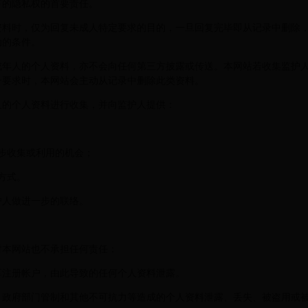
下的隐私权的首要责任。
人资料时，仅为回复未成人特定要求的目的，一旦回复完毕即从记录中删除
动的条件。
未成年人的个人资料，亦不会向任何第三方披露或传送。本网站若收集监护
一要求时，本网站会主动从记录中删除此类资料。
年人的个人资料进行收集，并向监护人提供：
步收集或利用的机会；
方式。
护人做进一步的联络。
时本网站也不承担任何责任：
共享注册帐户，由此导致的任何个人资料泄露。
作、政府部门管制和其他不可抗力等造成的个人资料泄露、丢失、被盗用或