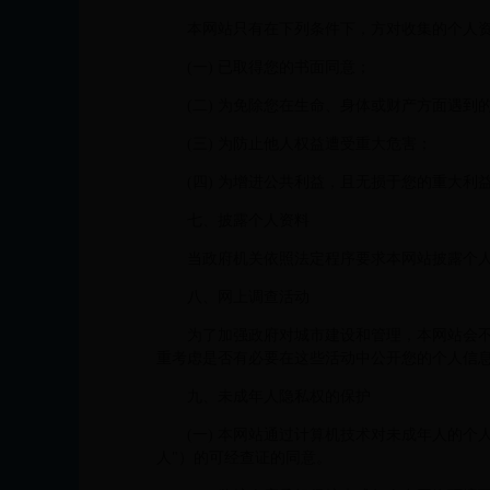
本网站只有在下列条件下，方对收集的个人
(一) 已取得您的书面同意；
(二) 为免除您在生命、身体或财产方面遇到
(三) 为防止他人权益遭受重大危害；
(四) 为增进公共利益，且无损于您的重大利
七、披露个人资料
当政府机关依照法定程序要求本网站披露个
八、网上调查活动
为了加强政府对城市建设和管理，本网站会
重考虑是否有必要在这些活动中公开您的个人信
九、未成年人隐私权的保护
(一) 本网站通过计算机技术对未成年人的
人"）的可经查证的同意。