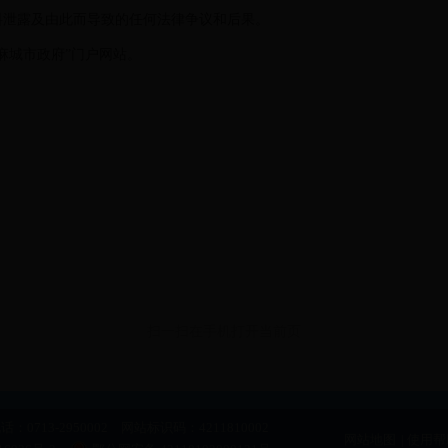
资料泄露及由此而导致的任何法律争议和后果。
麻城市政府”门户网站。
扫一扫在手机打开当前页
-2950002 网站标识码：4211810002
网站地图
|
使用帮