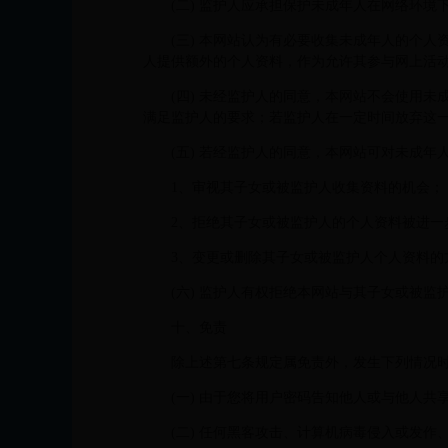
(二) 监护人应承担保护未成年人在网络环境
(三) 本网站认为有必要收集未成年人的个
人提供额外的个人资料，作为允许其参与网上活
(四) 未经监护人的同意，本网站不会使用
满足监护人的要求；若监护人在一定时间放弃这
(五) 若经监护人的同意，本网站可对未成
1、审视其子女或被监护人收集资料的机会；
2、拒绝其子女或被监护人的个人资料被进一
3、变更或删除其子女或被监护人个人资料的
(六) 监护人有权拒绝本网站与其子女或被监
十、免责
除上述第七条规定属免责外，发生下列情况
(一) 由于您将用户密码告知他人或与他人
(二) 任何黑客攻击、计算机病毒侵入或发