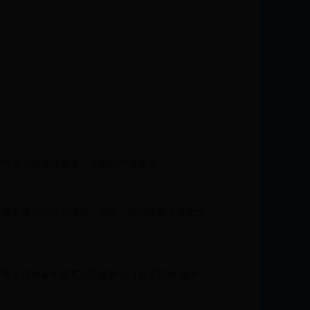
种情况下的任何披露，本网站均得免责。
息都会成为公开的信息。因此，我们提醒并请您慎
应事先得到家长或其法定监护人（以下简称"监护