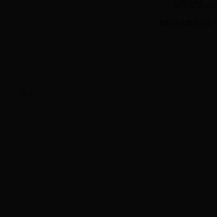
黄冈扶贫微信公众
分享
扫