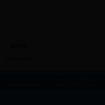
扫
相关新闻
读取内容中,请等待...
主办:麻城市人民政府办公室 承办:麻城市广电局 联系电话：0713-29500
单位地址:麻城市金桥大道特1号 ICP备案号：
鄂ICP备13016936号-2