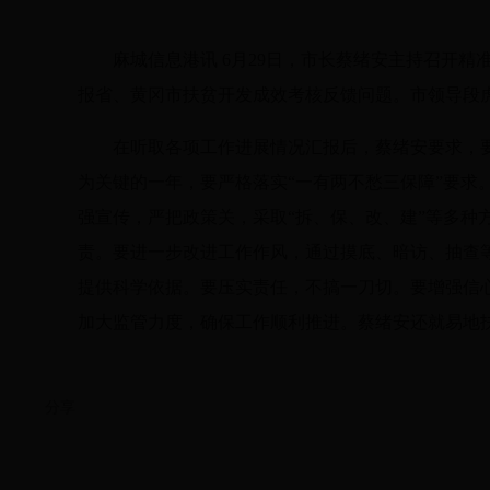
麻城信息港讯 6月29日，市长蔡绪安主持召开
报省、黄冈市扶贫开发成效考核反馈问题。市领导段
在听取各项工作进展情况汇报后，蔡绪安要求，要
为关键的一年，要严格落实“一有两不愁三保障”要求
强宣传，严把政策关，采取“拆、保、改、建”等多种
责。要进一步改进工作作风，通过摸底、暗访、抽查
提供科学依据。要压实责任，不搞一刀切。要增强信
加大监管力度，确保工作顺利推进。蔡绪安还就易地
分享