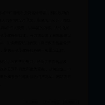
麻城市广播电台负责运维管理，利用政府的
以人为本”的设计理念，围绕信息公开、在线
魅力麻城”五大频道，以丰富的内容、人性化的
电子政务的载体，有力地促进了麻城市建设
发展、加快政府职能转变、推行政务信息公开
，是我市电子政务服务的一项重点工程。
重视下，各方共同努力，经历了单向信息发
政务公开和行政审批为重点，以为企业、市
事务和业务的政府综合门户网站。网站内容
。
【
返回顶部
】【
打印本页
】【
关闭窗口
】