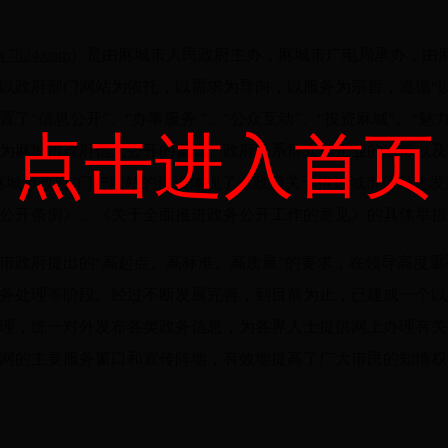
w7824.com
）是由麻城市人民政府主办，麻城市广电局承办，由
以政府部门网站为依托，以需求为导向，以服务为宗旨，遵循“
了“信息公开”、“办事服务 ”、“公众互动”、“投资麻城”、“
点击进入首页
为麻城市政府信息公开的窗口、政府联系群众和企业的纽带以及
麻城市政府”门户网站的建设体现了市政府关于推进城市信息化
公开条例》、《关于全面推进政务公开工作的意见》的具体举措
市政府提出的“高起点、高标准、高质量”的要求，在领导高度
务处理等阶段。经过不断发展完善，到目前为止，已建成一个以
理，统一对外发布各类政务信息，为各界人士提供网上办理有关
网的主要服务窗口和宣传阵地，有效地提高了广大市民的知情权