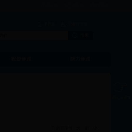
中央政府 |
湖北省政府 |
黄冈市政府
手机版
无障碍浏览
投资麻城
魅力麻城
国土资源
触碰右侧展开
浏览字号
大
中
小