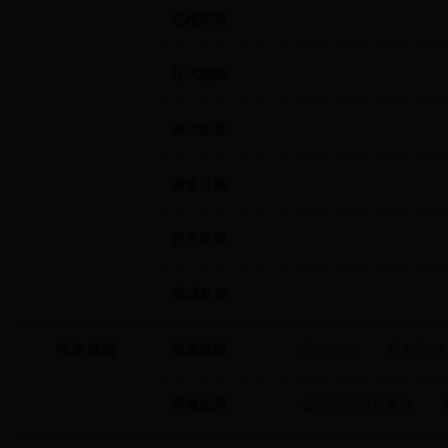
纪检举报
行风热线
来信选登
调查征集
政务微博
麻城发布
投资麻城
投资麻城
投资动态
|
投资指南
麻城信用
公开信用信息查询
|