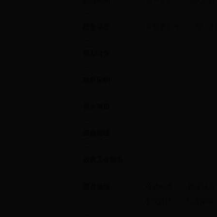
政府机构
市长之窗
|
局长之窗
政务动态
市政府文件
|
部门文
规划计划
政府采购
重大项目
应急管理
政府工作报告
重点领域
价格收费
|
精准扶贫
|
征地拆迁
|
住房保障