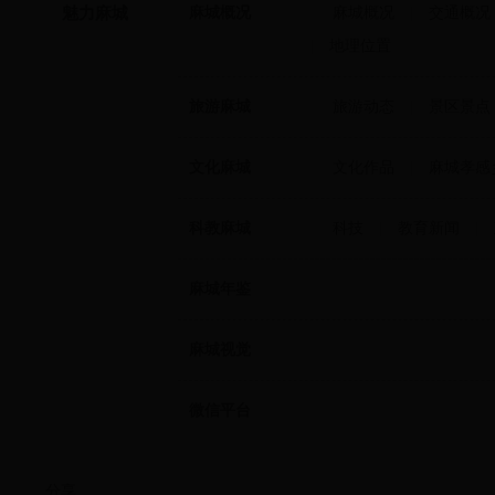
魅力麻城
麻城概况
麻城概况
|
交通概况
|
地理位置
旅游麻城
旅游动态
|
景区景点
文化麻城
文化作品
|
麻城孝感
科教麻城
科技
|
教育新闻
|
麻城年鉴
麻城视觉
微信平台
分享