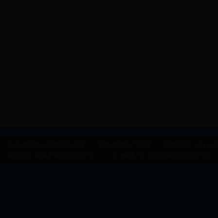
扫
主办:麻城市人民政府办公室 承办:麻城市广电局 联系电话：0713-29500
单位地址:麻城市金桥大道特1号 ICP备案号：
鄂ICP备13016936号-2