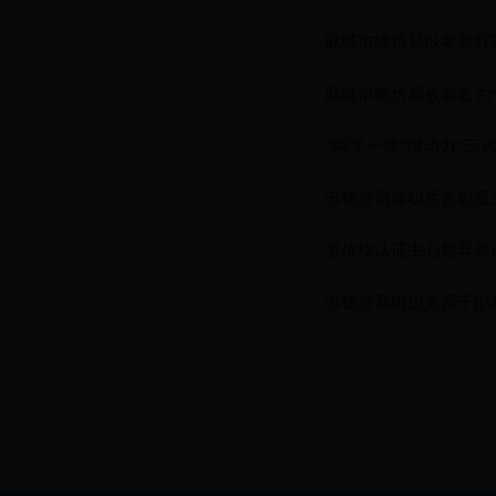
的通知
麻城市物价局以孝善好家
麻城市物价局被命名为
“两学一做”增动力“三
市物价局履职尽责彰显
省价格认证中心领导来
市物价局组织党员干部