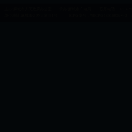
主办:麻城市人民政府办公室 承办:麻城市广电局 联系电话：0713-29500
单位地址:麻城市金桥大道特1号 ICP备案号：
鄂ICP备13016936号-2