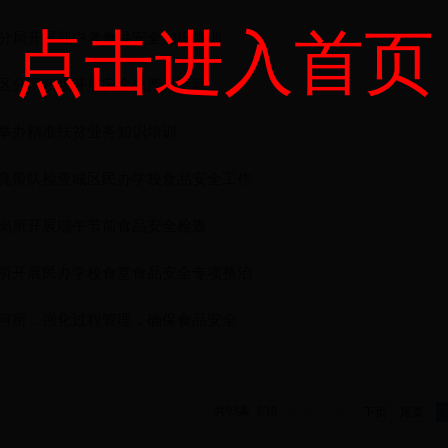
点击进入首页
分局开展迎中考食品安全知识培训
区分局积极开展安全生产月活动
举办精准扶贫业务知识培训
良带队检查城区民办学校食品安全工作
岗所开展端午节前食品安全检查
所开展民办学校食堂食品安全专项整治
河所：强化过程管理，确保食品安全
共93条 1/10
首页
上页
下页
尾页