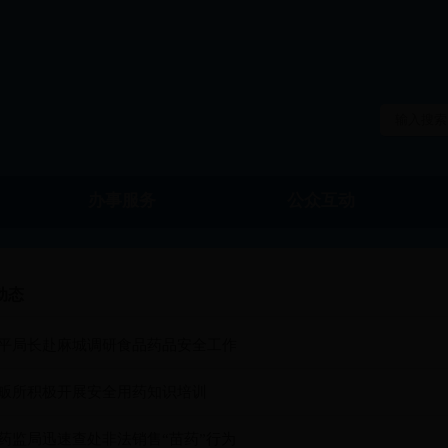
办事服务
公众互动
动态
平局长赴麻城调研食品药品安全工作
畈所积极开展安全用药知识培训
药监局迅速查处非法销售“苗药”行为