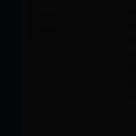
城区
法律法规
开发
党建专题
我局
程金
黄土
白果
盐田