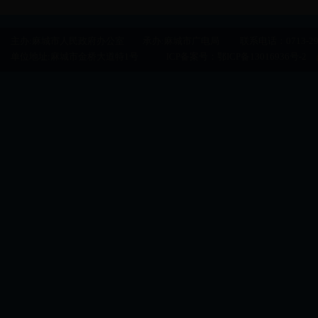
主办:麻城市人民政府办公室 承办:麻城市广电局 联系电话：0713-29500
单位地址:麻城市金桥大道特1号 ICP备案号：
鄂ICP备13016936号-2