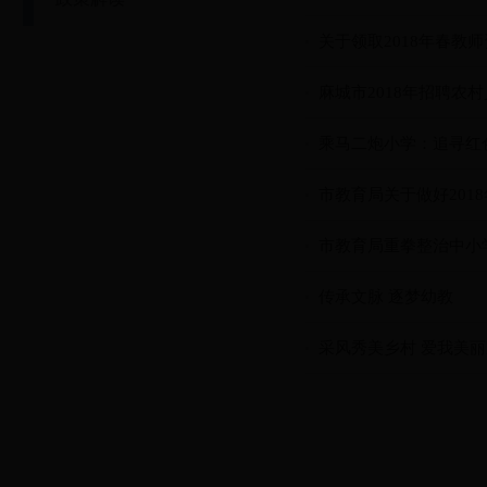
关于领取2018年春教
麻城市2018年招聘
乘马二炮小学：追寻红
市教育局关于做好201
市教育局重拳整治中小
传承文脉 逐梦幼教
采风秀美乡村 爱我美