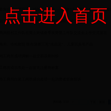
点击进入首页
委发出通知严明五一端午纪律要求——重申“十个严禁” 组织“四项检
副局长刘利平深入乘马岗工商所指导调研党建工作
商局驻村工作队在黄土岗镇春季攻势暨工作队交流会上作交流发言
商局、市检察院 联合清查三无“水晶泥”、儿童玩具等产品
岗工商所成功调解一起交易误差纠纷
工商所成功查处一起冒充注册商标案
市工商局白果工商所成功处理一起消费者群体投诉
共92条 1/10
首页
上页
下页
尾页