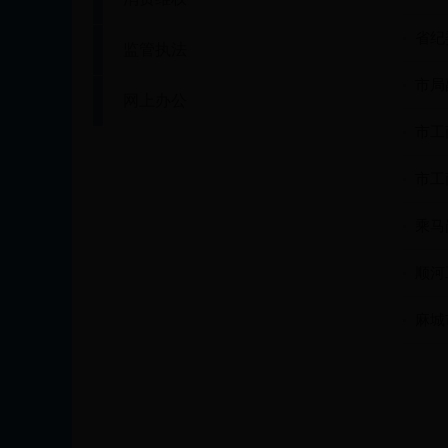
省纪
监管执法
市局
网上办公
市工
市工
乘马
顺河
麻城