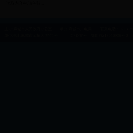
读取内容中,请等待...
主办:麻城市人民政府办公室 承办:麻城市广电局 联系电话：0713-29500
单位地址:麻城市金桥大道特1号 ICP备案号：
鄂ICP备13016936号-2