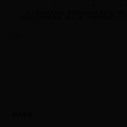
以上价格仅供参考。同类商品的价格受产地、规格
关注商品的内在质量，货比三家。价格举报电话： 123
分享
扫
相关新闻